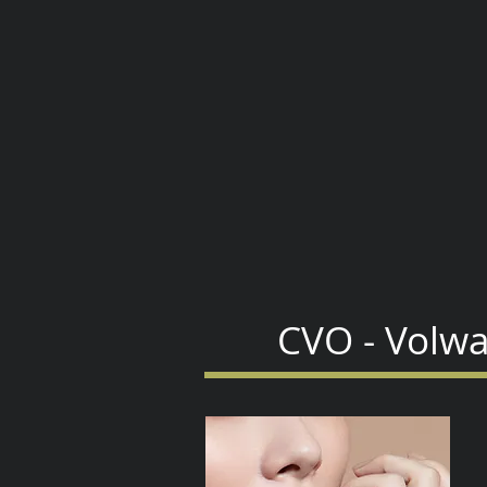
Opleidingen Juwelen
kisp volwassenenonderwijs
campus Antwerpen
Londenstraat 43
2000 Antwerpen
CVO - Volwa